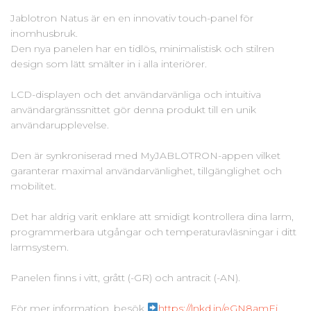
Jablotron Natus är en en innovativ touch-panel för
inomhusbruk.
Den nya panelen har en tidlös, minimalistisk och stilren
design som lätt smälter in i alla interiörer.
LCD-displayen och det användarvänliga och intuitiva
användargränssnittet gör denna produkt till en unik
användarupplevelse.
Den är synkroniserad med MyJABLOTRON-appen vilket
garanterar maximal användarvänlighet, tillgänglighet och
mobilitet.
Det har aldrig varit enklare att smidigt kontrollera dina larm,
programmerbara utgångar och temperaturavläsningar i ditt
larmsystem.
Panelen finns i vitt, grått (-GR) och antracit (-AN).
För mer information, besök
https://lnkd.in/eGN8amEj