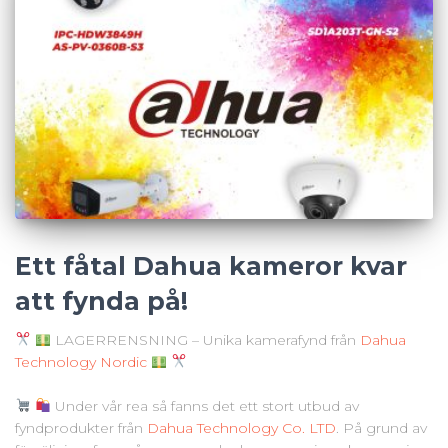
Ett fåtal Dahua kameror kvar
att fynda på!
LAGERRENSNING – Unika kamerafynd från
Dahua
Technology Nordic
Under vår rea så fanns det ett stort utbud av
fyndprodukter från
Dahua Technology Co. LTD
. På grund av