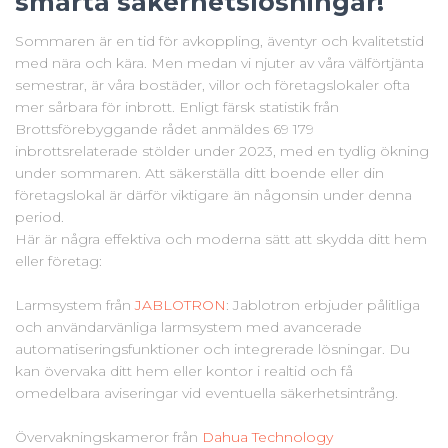
smarta säkerhetslösningar!
Sommaren är en tid för avkoppling, äventyr och kvalitetstid
med nära och kära. Men medan vi njuter av våra välförtjänta
semestrar, är våra bostäder, villor och företagslokaler ofta
mer sårbara för inbrott. Enligt färsk statistik från
Brottsförebyggande rådet anmäldes 69 179
inbrottsrelaterade stölder under 2023, med en tydlig ökning
under sommaren. Att säkerställa ditt boende eller din
företagslokal är därför viktigare än någonsin under denna
period.
Här är några effektiva och moderna sätt att skydda ditt hem
eller företag:
Larmsystem från
JABLOTRON
: Jablotron erbjuder pålitliga
och användarvänliga larmsystem med avancerade
automatiseringsfunktioner och integrerade lösningar. Du
kan övervaka ditt hem eller kontor i realtid och få
omedelbara aviseringar vid eventuella säkerhetsintrång.
Övervakningskameror från
Dahua Technology