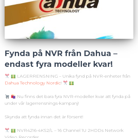
Fynda på NVR från Dahua –
endast fyra modeller kvar!
LAGERRENSNING – Unika fynd på NVR-enheter från
Dahua Technology Nordic
!
Nu finns det bara fyra NVR-modeller kvar att fynda på
under vår lagerrensnings-kampanj!
Skynda att fynda innan det är försent!
NVR4216-4KS2/L – 16 Channel 1U 2HDDs Network
Video Recorder