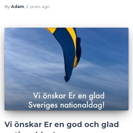
By
Adam
,
2 years
ago
Vi önskar Er en god och glad