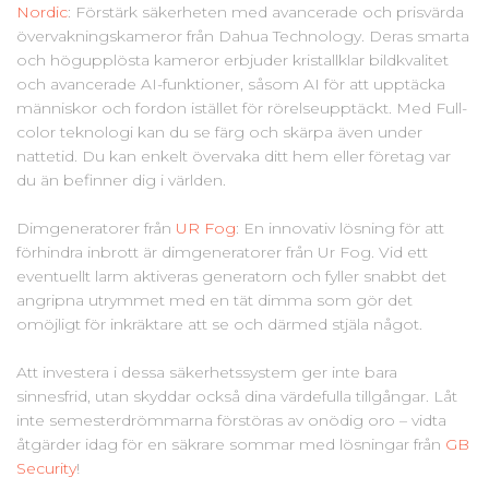
Nordic
: Förstärk säkerheten med avancerade och prisvärda
övervakningskameror från Dahua Technology. Deras smarta
och högupplösta kameror erbjuder kristallklar bildkvalitet
och avancerade AI-funktioner, såsom AI för att upptäcka
människor och fordon istället för rörelseupptäckt. Med Full-
color teknologi kan du se färg och skärpa även under
nattetid. Du kan enkelt övervaka ditt hem eller företag var
du än befinner dig i världen.
Dimgeneratorer från
UR Fog
: En innovativ lösning för att
förhindra inbrott är dimgeneratorer från Ur Fog. Vid ett
eventuellt larm aktiveras generatorn och fyller snabbt det
angripna utrymmet med en tät dimma som gör det
omöjligt för inkräktare att se och därmed stjäla något.
Att investera i dessa säkerhetssystem ger inte bara
sinnesfrid, utan skyddar också dina värdefulla tillgångar. Låt
inte semesterdrömmarna förstöras av onödig oro – vidta
åtgärder idag för en säkrare sommar med lösningar från
GB
Security
!