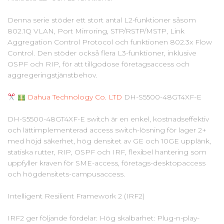
Denna serie stöder ett stort antal L2-funktioner såsom
802.1Q VLAN, Port Mirroring, STP/RSTP/MSTP, Link
Aggregation Control Protocol och funktionen 802.3x Flow
Control. Den stöder också flera L3-funktioner, inklusive
OSPF och RIP, för att tillgodose företagsaccess och
aggregeringstjänstbehov.
Dahua Technology Co. LTD
DH-S5500-48GT4XF-E
DH-S5500-48GT4XF-E switch är en enkel, kostnadseffektiv
och lättimplementerad access switch-lösning för lager 2+
med höjd säkerhet, hög densitet av GE och 10GE upplänk,
statiska rutter, RIP, OSPF och IRF, flexibel hantering som
uppfyller kraven för SME-access, företags-desktopaccess
och högdensitets-campusaccess.
Intelligent Resilient Framework 2 (IRF2)
IRF2 ger följande fördelar: Hög skalbarhet: Plug-n-play-