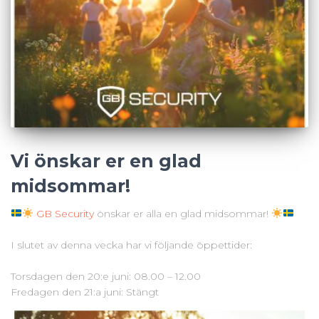
Vi önskar er en glad
midsommar!
GB Security
önskar er alla en glad midsommar!
I slutet av denna vecka har vi följande öppettider:
Torsdagen den 20:e juni: 08.00 – 12.00
Fredagen den 21:a juni: Stängt