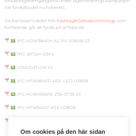
försäljningsframgångarna under lagerrensnings-kampanjen
har fyndutbudet nu halverats.
De kameramodeller från
hashtag
#
Dahuatechnology
som
fortfarande går att fynda på är följande:
IPC-HDW3849H-AS-PV-0360B-S3
TPC-BF1241-D3F4
SD1A203T-GN-S2
IPC-HFW5849T1-ASE-LED-0360B
IPC-HDBW5541E-Z5E-0735-S3
IPC-HFW5442T-ASE-0280B
IPC-HFW5442T-ASE-0360B
Om cookies på den här sidan