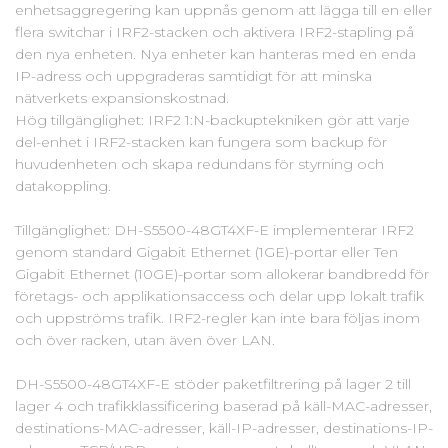
enhetsaggregering kan uppnås genom att lägga till en eller
flera switchar i IRF2-stacken och aktivera IRF2-stapling på
den nya enheten. Nya enheter kan hanteras med en enda
IP-adress och uppgraderas samtidigt för att minska
nätverkets expansionskostnad.
Hög tillgänglighet: IRF2 1:N-backuptekniken gör att varje
del-enhet i IRF2-stacken kan fungera som backup för
huvudenheten och skapa redundans för styrning och
datakoppling.
Tillgänglighet: DH-S5500-48GT4XF-E implementerar IRF2
genom standard Gigabit Ethernet (1GE)-portar eller Ten
Gigabit Ethernet (10GE)-portar som allokerar bandbredd för
företags- och applikationsaccess och delar upp lokalt trafik
och uppströms trafik. IRF2-regler kan inte bara följas inom
och över racken, utan även över LAN.
DH-S5500-48GT4XF-E stöder paketfiltrering på lager 2 till
lager 4 och trafikklassificering baserad på käll-MAC-adresser,
destinations-MAC-adresser, käll-IP-adresser, destinations-IP-