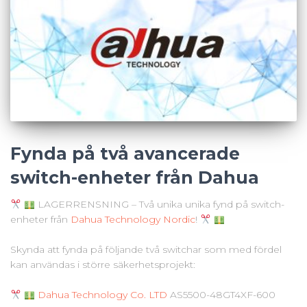
Fynda på två avancerade
switch-enheter från Dahua
LAGERRENSNING – Två unika unika fynd på switch-
enheter från
Dahua Technology Nordic
!
Skynda att fynda på följande två switchar som med fördel
kan användas i större säkerhetsprojekt:
Dahua Technology Co. LTD
AS5500-48GT4XF-600