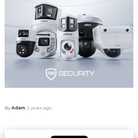
By
Adam
,
2 years
ago