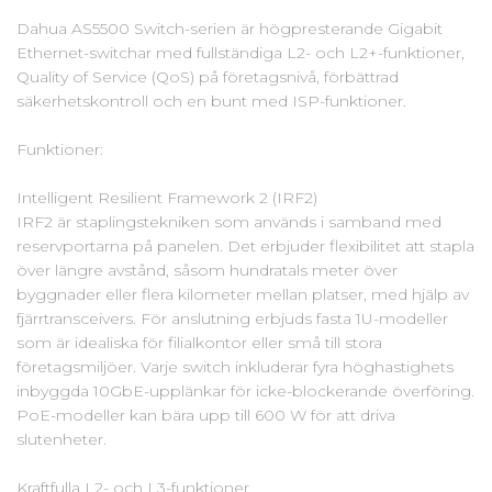
Dahua AS5500 Switch-serien är högpresterande Gigabit
Ethernet-switchar med fullständiga L2- och L2+-funktioner,
Quality of Service (QoS) på företagsnivå, förbättrad
säkerhetskontroll och en bunt med ISP-funktioner.
Funktioner:
Intelligent Resilient Framework 2 (IRF2)
IRF2 är staplingstekniken som används i samband med
reservportarna på panelen. Det erbjuder flexibilitet att stapla
över längre avstånd, såsom hundratals meter över
byggnader eller flera kilometer mellan platser, med hjälp av
fjärrtransceivers. För anslutning erbjuds fasta 1U-modeller
som är idealiska för filialkontor eller små till stora
företagsmiljöer. Varje switch inkluderar fyra höghastighets
inbyggda 10GbE-upplänkar för icke-blockerande överföring.
PoE-modeller kan bära upp till 600 W för att driva
slutenheter.
Kraftfulla L2- och L3-funktioner