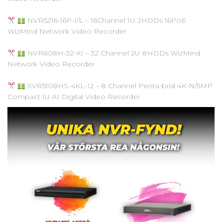
NVR5216-16P-I/L – 16Channel 1U 2HDDs 16PoE
WizMind Network Video Recorder
NVR608H-32-XI – 32 Channel 2U 8HDDs WizMind
Network Video Recorder
XVR5108HS-4KL-I2 – 8 Channel Penta-brid 4K-N/5MP
Compact 1U AI Digital Video Recorder