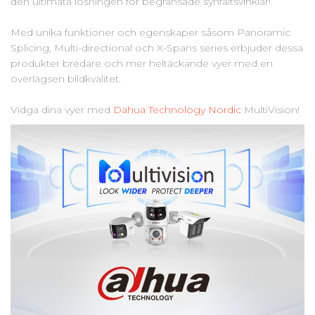
den ultimata lösningen för begränsade synfältsvinklar!
Med unika funktioner och egenskaper såsom Panoramic
Splicing, Multi-directional och X-Spans series erbjuder dessa
produkter bredare och mer heltäckande vyer med en
överlägsen bildkvalitet.
Vidga dina vyer med
Dahua Technology Nordic
MultiVision!