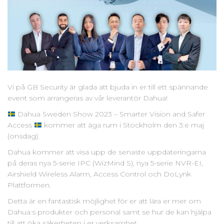
Vi på GB Security är glada att bjuda in er till ett spännande
event som arrangeras av vår leverantör Dahua!
Dahua Sweden Show 2023 – Smarter Vision and Safer
Access
kommer att äga rum i Stockholm den 3:e maj
(onsdag).
Dahua kommer att visa upp de senaste uppdateringarna
på deras nya 5-serie IPC (WizMind S), nya 5-serie NVR-EI,
Airshield Wireless Alarm, Access Control och DoLynk
Plattformen.
Detta är en fantastisk möjlighet för er att lära er mer om
Dahua:s produkter och personal samt se hur de kan hjälpa
till att öka säkerheten i er verksamhet.