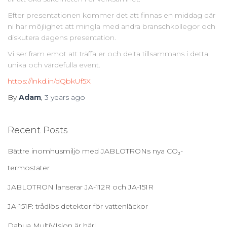
Efter presentationen kommer det att finnas en middag där
ni har möjlighet att mingla med andra branschkollegor och
diskutera dagens presentation.
Vi ser fram emot att träffa er och delta tillsammans i detta
unika och värdefulla event.
https://lnkd.in/dQbkUf5X
By
Adam
,
3 years
ago
Recent Posts
Bättre inomhusmiljö med JABLOTRONs nya CO₂-
termostater
JABLOTRON lanserar JA-112R och JA-151R
JA-151F: trådlös detektor för vattenläckor
Dahua MultiVIsion är här!