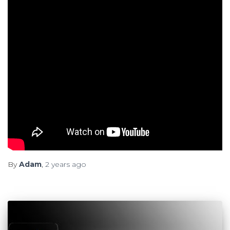
By
Adam
,
2 years
ago