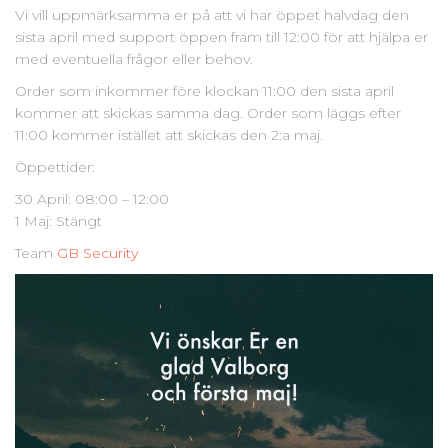
Vi vill uppmärksamma er på att vi har öppet halvdag den
sista april med support öppen fram till 12:00 för att hjälpa er
med eventuella frågor eller behov.
Order som inkommer före klockan 11:00 den sista april
kommer att skickas samma dag. Order som läggs efter
11:00 kommer istället att skickas den 2:a maj.
Öppettider:
30 April: 08:00 – 12:00
1 Maj: Stängt
Team
GB Security