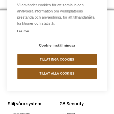
Vi använder cookies för att samla in och
analysera information om webbplatsens
prestanda och användning, för att tillhandahålla
Larmsystem
Kamerasystem
funktioner och statistik.
Villa
Kameror
Läs mer
Företag
Videolagrare (NVR)
Lägenhet
Lösningar
Cookie inställningar
Fordonslarm
Fordonsspårning
TILLÅT INGA COOKIES
Appen MyJablotron
TILLÅT ALLA COOKIES
Dimsystem
Ljudsystem
Dimsystem
Ljudsystem
Sälj våra system
GB Security
Larmsystem
Support