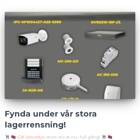
Fynda under vår stora
lagerrensning!
GB Security
s stora rea är nu i full gång!