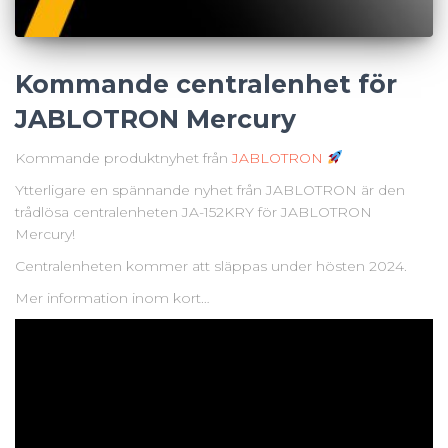
Kommande centralenhet för
JABLOTRON Mercury
Kommande produktnyhet från
JABLOTRON
Ytterligare en spännande nyhet från JABLOTRON är den
trådlösa centralenheten JA-152KRY för JABLOTRON
Mercury!
Centralenheten kommer att släppas under hösten 2024.
Mer information inom kort…