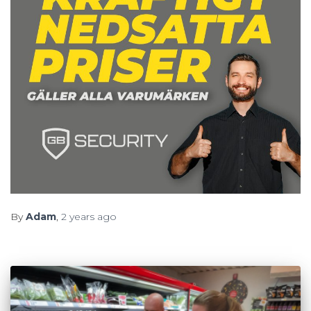
By
Adam
,
2 years
ago