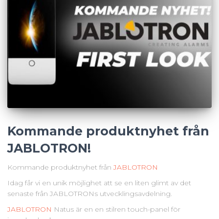
Kommande produktnyhet från
JABLOTRON!
Kommande produktnyhet från
JABLOTRON
Idag får vi en unik möjlighet att se en liten glimt av det
senaste från JABLOTRONs utvecklingsavdelning.
JABLOTRON
Natus är en en stilren touch-panel för