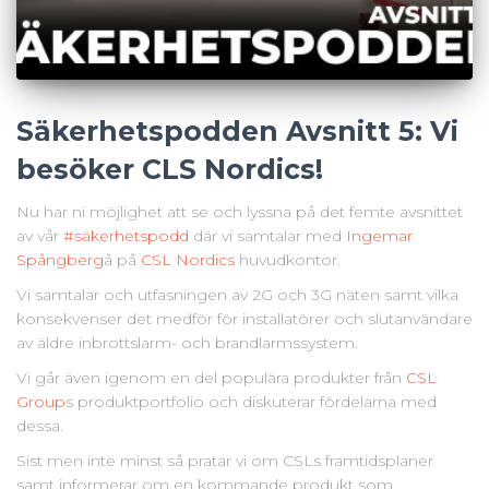
Säkerhetspodden Avsnitt 5: Vi
besöker CLS Nordics!
Nu har ni möjlighet att se och lyssna på det femte avsnittet
av vår
#säkerhetspodd
där vi samtalar med
Ingemar
Spångberg
å på
CSL Nordics
huvudkontor.
Vi samtalar och utfasningen av 2G och 3G näten samt vilka
konsekvenser det medför för installatörer och slutanvändare
av äldre inbrottslarm- och brandlarmssystem.
Vi går även igenom en del populära produkter från
CSL
Group
s produktportfolio och diskuterar fördelarna med
dessa.
Sist men inte minst så pratar vi om CSLs framtidsplaner
samt informerar om en kommande produkt som