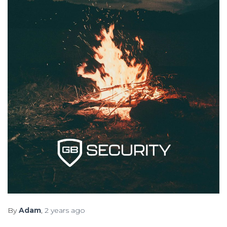
By
Adam
,
2 years
ago