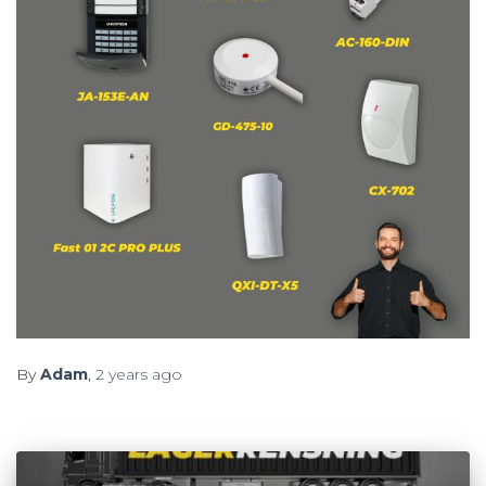
By
Adam
,
2 years
ago