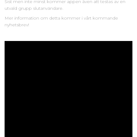
Sist men inte minst kommer appen även att testas av en
utvald grupp slutanvändare.
Mer information om detta kommer i vårt kommande
nyhetsbrev!