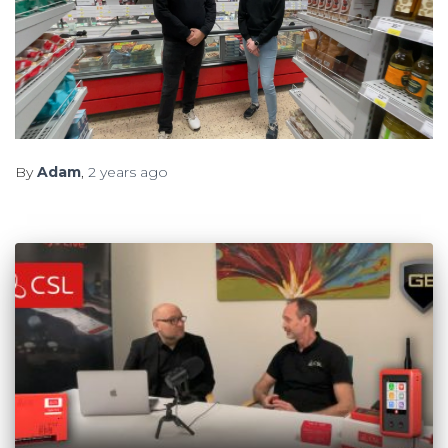
By
Adam
,
2 years
ago