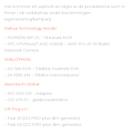
Här kommer ett axplock av några av de produkterna som ni
finner i vår webbshop under benämningen
lagerrensning/kampanj:
Dahua Technology Nordic
:
– NVR5216-16P-I/L – 16 kanals NVR
– IPC-HFW5442T-ASE-0360B – 4MP Pro AI IR Bullet
Network Camera
JABLOTRON
:
– AC-160-DIN – Trådlöst multirelä DIN
– JA-153E-AN – Trådlös manöverpanel
Alarmtech Global
:
– MC-200-S31 – Adapter
– GD-475-10 – glaskrossdetektor
UR Fog s.r.l.
:
– Fast 01 (2C) PRO plus dim-generator
– Fast 02 (2C) PRO plus dim-generator