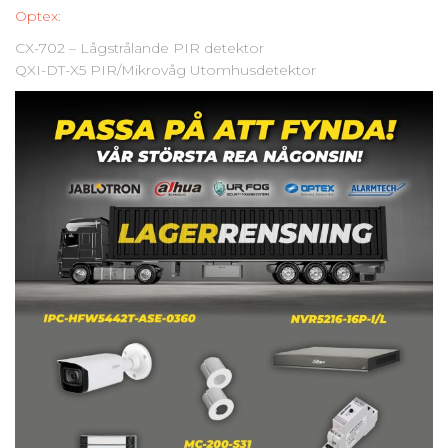
Optex
:
CX-702 – Lågstrålande PIR detektor
QXI-DT-X5 PIR/Mikrovåg Utomhusdetektor