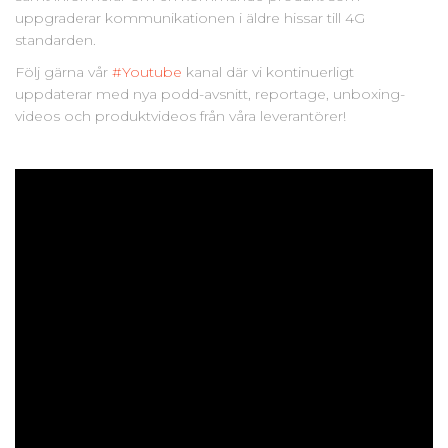
uppgraderar kommunikationen i äldre hissar till 4G
standarden.
Följ gärna vår
#Youtube
kanal där vi kontinuerligt
uppdaterar med nya podd-avsnitt, reportage, unboxing-
videos och produktvideos från våra leverantörer!