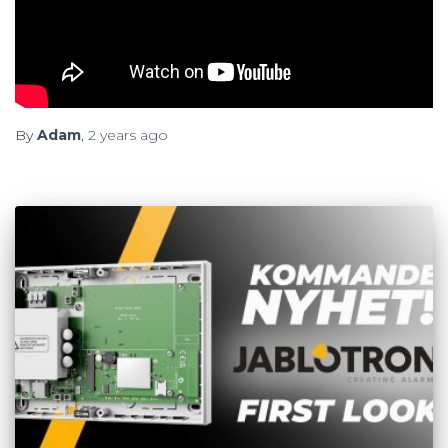
By
Adam
,
2 years
ago