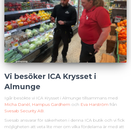
Vi besöker ICA Krysset i
Almunge
Igår besökte vi ICA Krysset i Almunge tillsammans med
Micha Danèl
,
Hampus Gardhem
och
Eva Harström
från
Svesab Security AB
.
Svesab ansvarar för säkerheten i denna ICA butik och vi fick
möjligheten att veta lite mer om vilka fördelarna är med att