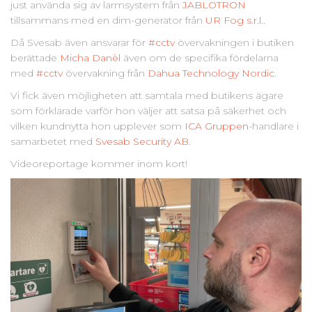
just använda sig av larmsystem från
JABLOTRON
tillsammans med en dim-generator från
UR Fog s.r.l.
.
Då Svesab även ansvarar för
#cctv
övervakningen i butiken
berättade
Micha Danèl
även om de specifika fördelarna
med
#cctv
övervakning från
Dahua Technology Nordic
.
Vi fick även möjligheten att samtala med butikens ägare
som förklarade varför hon väljer att satsa på säkerhet och
vilken kundnytta hon upplever som
ICA Gruppen
-handlare i
samarbetet med
Svesab Security AB
.
Videoreportage kommer inom kort!