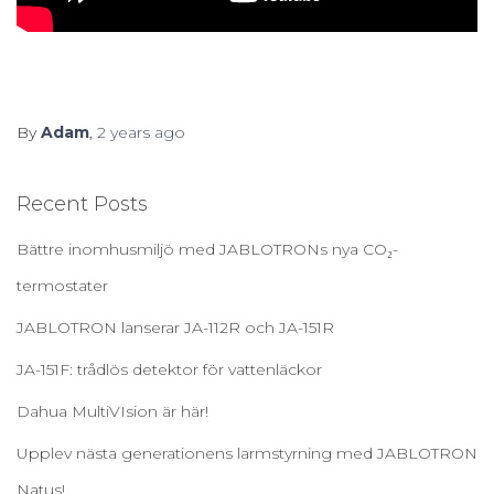
By
Adam
,
2 years
ago
Recent Posts
Bättre inomhusmiljö med JABLOTRONs nya CO₂-
termostater
JABLOTRON lanserar JA-112R och JA-151R
JA-151F: trådlös detektor för vattenläckor
Dahua MultiVIsion är här!
Upplev nästa generationens larmstyrning med JABLOTRON
Natus!