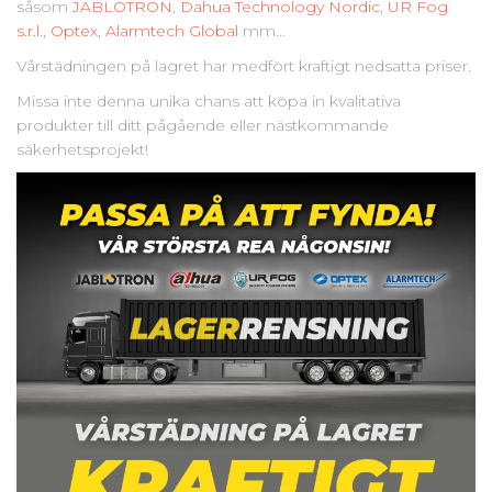
såsom
JABLOTRON
,
Dahua Technology Nordic
,
UR Fog
s.r.l.
,
Optex
,
Alarmtech Global
mm…
Vårstädningen på lagret har medfört kraftigt nedsatta priser.
Missa inte denna unika chans att köpa in kvalitativa
produkter till ditt pågående eller nästkommande
säkerhetsprojekt!