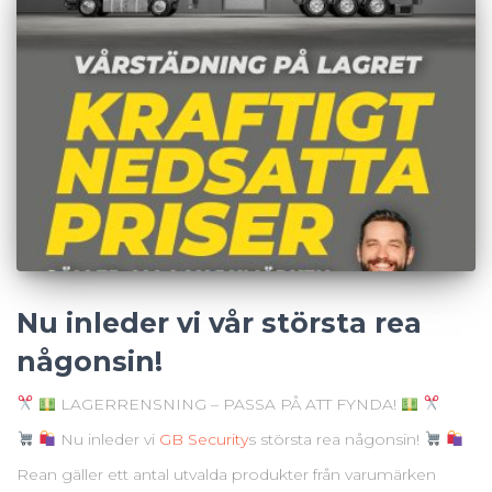
Nu inleder vi vår största rea
någonsin!
LAGERRENSNING – PASSA PÅ ATT FYNDA!
Nu inleder vi
GB Security
s största rea någonsin!
Rean gäller ett antal utvalda produkter från varumärken