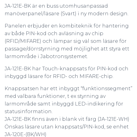
JA-121E-BK är en buss utomhusanpassad
manöverpanel/läsare (Svart) i ny modern design.
Panelen erbjuder en kombiteknik för hantering
av både PIN-kod och avläsning av chip
(RFID/MIFARE) och lämpar sig väl som läsare för
passage/dörrstyrning med möjlighet att styra ett
larmområde i Jabotronsystemet.
JA-121E-BK har Touch-knappsats för PIN-kod och
inbyggd läsare för RFID- och MIFARE-chip.
Knappsatsen har ett inbyggt “funktionssegment”
med valbara funktioner, t ex styrning av
larmområde samt inbyggd LED-indikering för
statusinformation.
JA-121E-BK finns även i blank vit färg (JA-121E-WH)
Önskas läsare utan knappsats/PIN-kod, se enhet
JA-120E-(BK/WH)