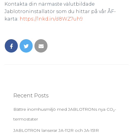
Kontakta din närmaste välutbildade
Jablotroninstallatör som du hittar på vår ÅF-
karta:
https://lnkd.in/d8WZ7uh9
Recent Posts
Bättre inomhusmiljö med JABLOTRONs nya CO₂-
termostater
JABLOTRON lanserar JA-112R och JA-151R