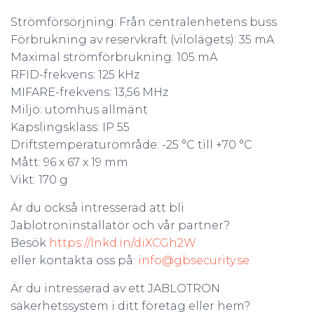
Strömförsörjning: Från centralenhetens buss
Förbrukning av reservkraft (vilolägets): 35 mA
Maximal strömförbrukning: 105 mA
RFID-frekvens: 125 kHz
MIFARE-frekvens: 13,56 MHz
Miljö: utomhus allmänt
Kapslingsklass: IP 55
Driftstemperaturområde: -25 °C till +70 °C
Mått: 96 x 67 x 19 mm
Vikt: 170 g
Är du också intresserad att bli
Jablotroninstallatör och vår partner?
Besök
https://lnkd.in/diXCGh2W
eller kontakta oss på:
info@gbsecurity.se
Är du intresserad av ett JABLOTRON
säkerhetssystem i ditt företag eller hem?