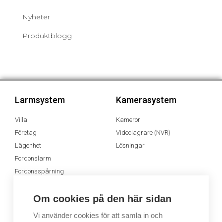
Nyheter
Produktblogg
Larmsystem
Kamerasystem
Villa
Kameror
Företag
Videolagrare (NVR)
Lägenhet
Lösningar
Fordonslarm
Fordonsspårning
Appen MyJablotron
Om cookies på den här sidan
Dimsystem
Ljudsystem
Vi använder cookies för att samla in och