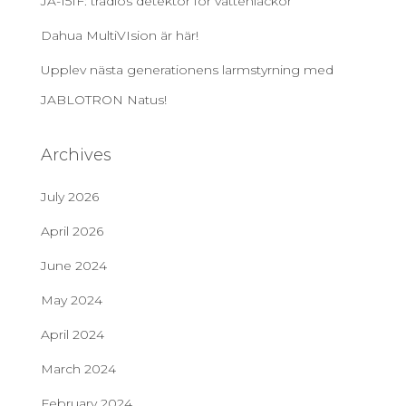
JA-151F: trådlös detektor för vattenläckor
Dahua MultiVIsion är här!
Upplev nästa generationens larmstyrning med
JABLOTRON Natus!
Archives
July 2026
April 2026
June 2024
May 2024
April 2024
March 2024
February 2024