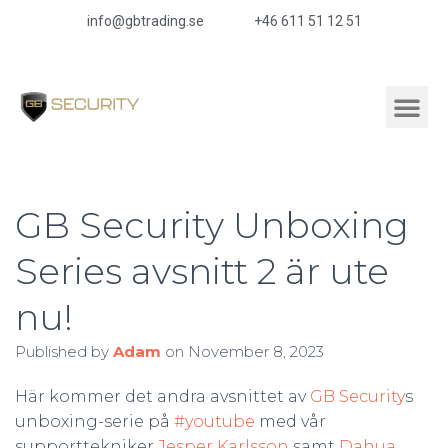
info@gbtrading.se
+46 611 51 12 51
GB Security Unboxing
Series avsnitt 2 är ute
nu!
Published by
Adam
on
November 8, 2023
Här kommer det andra avsnittet av
GB Security
s
unboxing-serie på
#youtube
med vår
supporttekniker
Jesper Karlsson
samt
Dahua