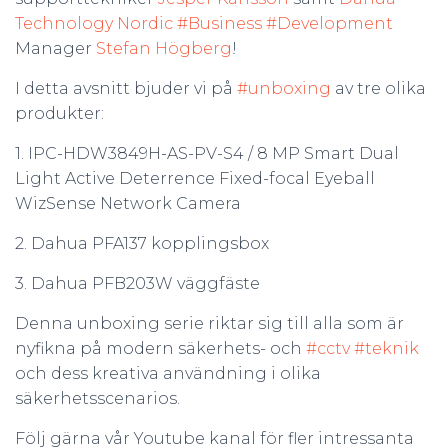
Technology Nordic
#Business
#Development
Manager
Stefan Högberg
!
I detta avsnitt bjuder vi på
#unboxing
av tre olika
produkter:
1. IPC-HDW3849H-AS-PV-S4 / 8 MP Smart Dual
Light Active Deterrence Fixed-focal Eyeball
WizSense Network Camera
2. Dahua PFA137 kopplingsbox
3. Dahua PFB203W väggfäste
Denna unboxing serie riktar sig till alla som är
nyfikna på modern säkerhets- och
#cctv
#teknik
och dess kreativa användning i olika
säkerhetsscenarios.
Följ gärna vår Youtube kanal för fler intressanta