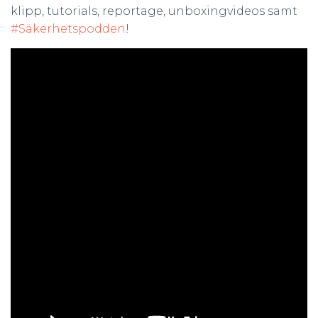
klipp, tutorials, reportage, unboxingvideos samt
#Säkerhetspodden
!