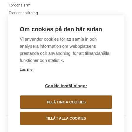
Fordonslarm
Fordonsspårning
Appen MyJablotron
Om cookies på den här sidan
Dimsystem
Ljudsystem
Vi använder cookies för att samla in och
analysera information om webbplatsens
Dimsystem
Ljudsystem
prestanda och användning, för att tillhandahålla
funktioner och statistik.
Sälj våra system
GB Security
Läs mer
Larmsystem
Support
Cookie inställningar
Kamerasystem
Webbshop
Dimsystem
En del av KAMIC Group
GB Academy
TILLÅT INGA COOKIES
Bli återförsäljare
TILLÅT ALLA COOKIES