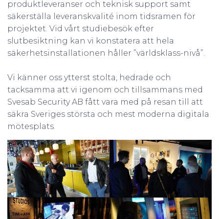
produktleveranser och teknisk support samt
säkerställa leveranskvalité inom tidsramen för
projektet. Vid vårt studiebesök efter
slutbesiktning kan vi konstatera att hela
säkerhetsinstallationen håller ”världsklass-nivå”.
Vi känner oss ytterst stolta, hedrade och
tacksamma att vi igenom och tillsammans med
Svesab Security AB fått vara med på resan till att
säkra Sveriges största och mest moderna digitala
mötesplats.