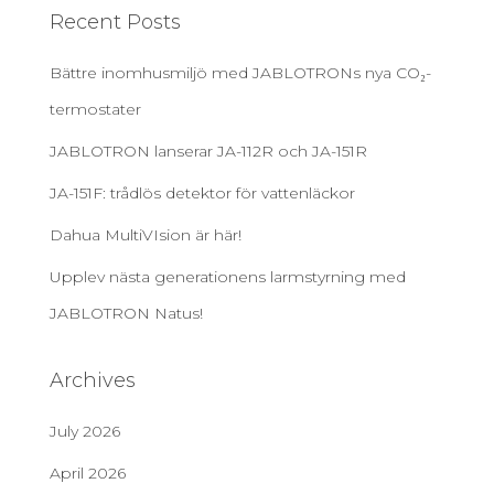
Recent Posts
Bättre inomhusmiljö med JABLOTRONs nya CO₂-
termostater
JABLOTRON lanserar JA-112R och JA-151R
JA-151F: trådlös detektor för vattenläckor
Dahua MultiVIsion är här!
Upplev nästa generationens larmstyrning med
JABLOTRON Natus!
Archives
July 2026
April 2026