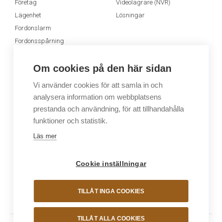
Företag
Videolagrare (NVR)
Lägenhet
Lösningar
Fordonslarm
Fordonsspårning
Appen MyJablotron
Om cookies på den här sidan
Dimsystem
Ljudsystem
Vi använder cookies för att samla in och
analysera information om webbplatsens
Dimsystem
Ljudsystem
prestanda och användning, för att tillhandahålla
funktioner och statistik.
Sälj våra system
GB Security
Läs mer
Larmsystem
Support
Cookie inställningar
Kamerasystem
Webbshop
Dimsystem
En del av KAMIC Group
GB Academy
TILLÅT INGA COOKIES
Bli återförsäljare
TILLÅT ALLA COOKIES