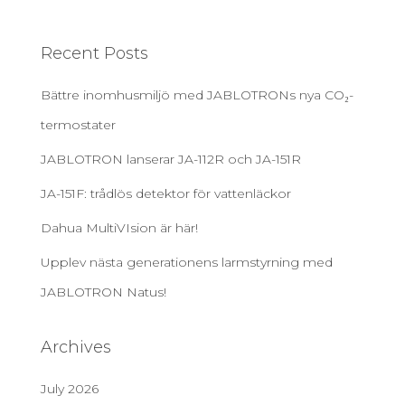
Recent Posts
Bättre inomhusmiljö med JABLOTRONs nya CO₂-
termostater
JABLOTRON lanserar JA-112R och JA-151R
JA-151F: trådlös detektor för vattenläckor
Dahua MultiVIsion är här!
Upplev nästa generationens larmstyrning med
JABLOTRON Natus!
Archives
July 2026