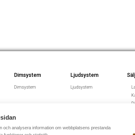
Dimsystem
Ljudsystem
Säl
Dimsystem
Ljudsystem
L
K
D
G
 sidan
Bl
 in och analysera information om webbplatsens prestanda
a funktioner och statistik.