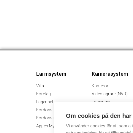
Larmsystem
Kamerasystem
Villa
Kameror
Företag
Videolagrare (NVR)
Lägenhet
Lösningar
Fordonslarm
Om cookies på den här
Fordonsspårning
Vi använder cookies för att samla
Appen MyJablotron
och användning, för att tillhandahåll