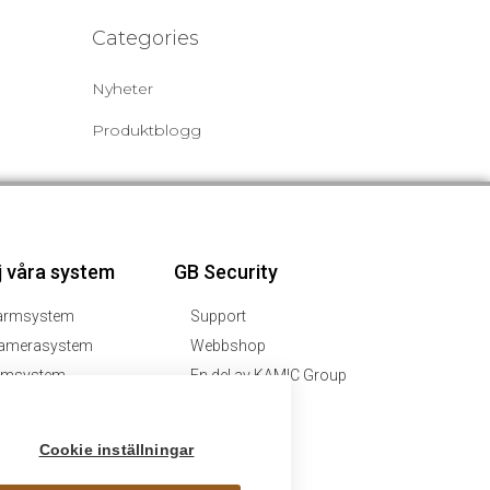
Categories
Nyheter
Produktblogg
j våra system
GB Security
armsystem
Support
amerasystem
Webbshop
imsystem
En del av KAMIC Group
B Academy
i återförsäljare
Cookie inställningar