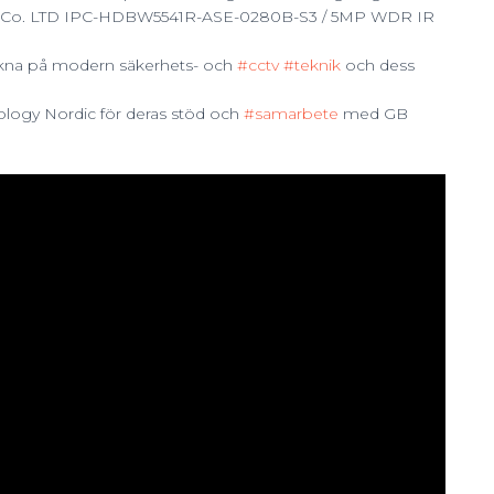
ogy Co. LTD IPC-HDBW5541R-ASE-0280B-S3 / 5MP WDR IR
nyfikna på modern säkerhets- och
#cctv
#teknik
och dess
nology Nordic för deras stöd och
#samarbete
med GB