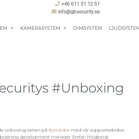
+46 611 51 12 51
info@gbsecurity.se
TEM
KAMERASYSTEM
DIMSYSTEM
LJUDSYSTE
Securitys #Unboxing
ade unboxing-serien på
#youtube
med vår supporttekniker
s business development manager Stefan Högberg!