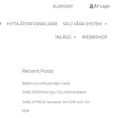
SUPPORT
ÅF-Login
M
HITTA ÅTERFÖRSÄLJARE
SÄLJ VÅRA SYSTEM
INLÄGG
WEBBSHOP
Recent Posts
Bättre inomhusmiljö med
JABLOTRONs nya CO₂-termostater
JABLOTRON lanserar JA-112R och JA-
151R