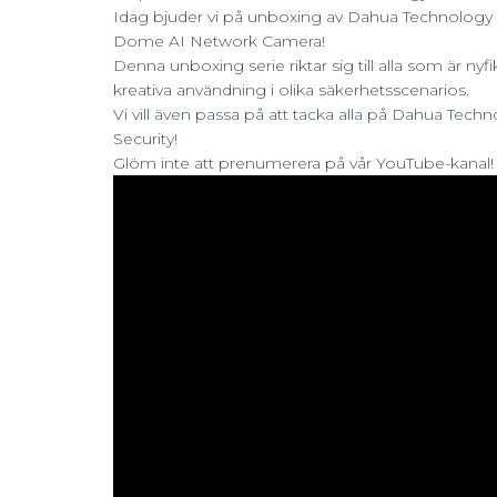
Idag bjuder vi på unboxing av Dahua Technol
Dome AI Network Camera!
Denna unboxing serie riktar sig till alla som är 
kreativa användning i olika säkerhetsscenarios.
Vi vill även passa på att tacka alla på Dahua Tech
Security!
Glöm inte att prenumerera på vår YouTube-kanal!