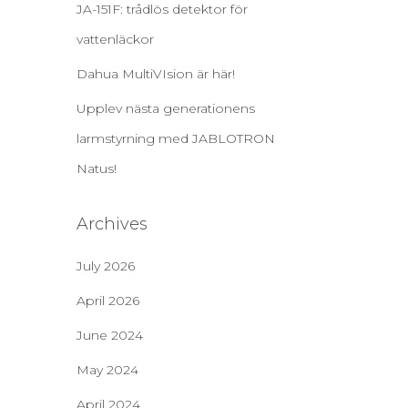
JA-151F: trådlös detektor för
vattenläckor
Dahua MultiVIsion är här!
Upplev nästa generationens
larmstyrning med JABLOTRON
Natus!
Archives
July 2026
April 2026
June 2024
May 2024
April 2024