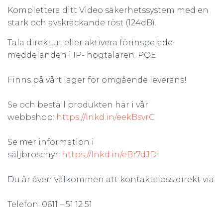
Komplettera ditt Video säkerhetssystem med en
stark och avskräckande röst (124dB).
Tala direkt ut eller aktivera förinspelade
meddelanden i IP- högtalaren. POE
Finns på vårt lager för omgående leverans!
Se och beställ produkten här i vår
webbshop:
https://lnkd.in/eekBsvrC
Se mer information i
säljbroschyr:
https://lnkd.in/eBr7dJDi
Du är även välkommen att kontakta oss direkt via:
Telefon: 0611 – 51 12 51