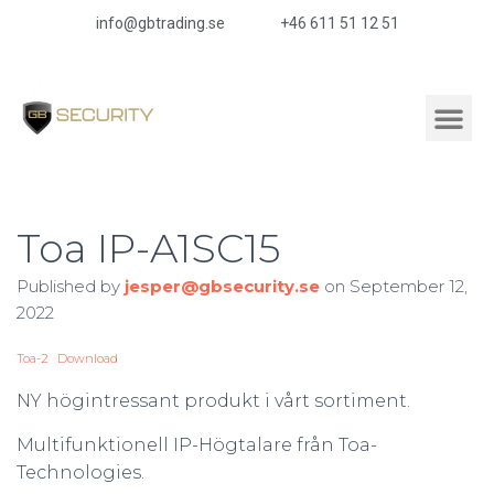
info@gbtrading.se
+46 611 51 12 51
Toa IP-A1SC15
Published by
jesper@gbsecurity.se
on
September 12,
2022
Toa-2
Download
NY högintressant produkt i vårt sortiment.
Multifunktionell IP-Högtalare från Toa-
Technologies.