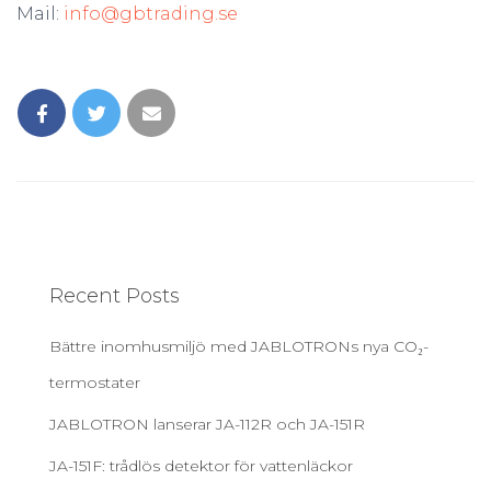
Mail:
info@gbtrading.se
Recent Posts
Bättre inomhusmiljö med JABLOTRONs nya CO₂-
termostater
JABLOTRON lanserar JA-112R och JA-151R
JA-151F: trådlös detektor för vattenläckor